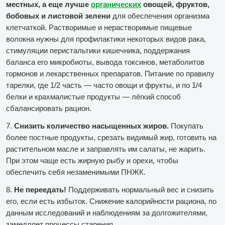
местных, а еще лучше
органических
овощей, фруктов,
бобовых и листовой зелени
для обеспечения организма
клетчаткой. Растворимые и нерастворимые пищевые
волокна нужны для профилактики некоторых видов рака,
стимуляции перистальтики кишечника, поддержания
баланса его микробиоты, вывода токсинов, метаболитов
гормонов и лекарственных препаратов. Питание по правилу
тарелки, где 1/2 часть — часто овощи и фрукты, и по 1/4
белки и крахмалистые продукты — лёгкий способ
сбалансировать рацион.
7.
Снизить количество насыщенных жиров.
Покупать
более постные продукты, срезать видимый жир, готовить на
растительном масле и заправлять им салаты, не жарить.
При этом чаще есть жирную рыбу и орехи, чтобы
обеспечить себя незаменимыми ПНЖК.
8.
Не переедать!
Поддерживать нормальный вес и снизить
его, если есть избыток. Снижение калорийности рациона, по
данным исследований и наблюдениям за долгожителями,
замедляет процессы старения.