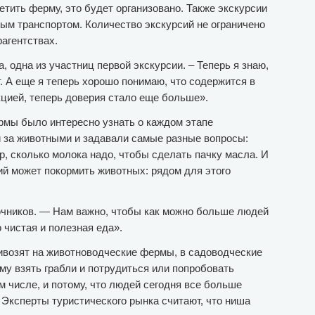
етить ферму, это будет организовано. Также экскурсии
ым транспортом. Количество экскурсий не ограничено
рагентствах.
одна из участниц первой экскурсии. – Теперь я знаю,
. А еще я теперь хорошо понимаю, что содержится в
укцией, теперь доверия стало еще больше».
ермы было интересно узнать о каждом этапе
ли за животными и задавали самые разные вопросы:
ыр, сколько молока надо, чтобы сделать пачку масла. И
ий может покормить животных: рядом для этого
ючников. — Нам важно, чтобы как можно больше людей
 чистая и полезная еда».
ривозят на животноводческие фермы, в садоводческие
ому взять грабли и потрудиться или попробовать
ом числе, и потому, что людей сегодня все больше
. Эксперты туристического рынка считают, что ниша