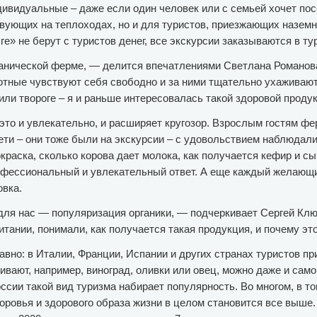
дивидуальные – даже если один человек или с семьей хочет пос
вующих на теплоходах, но и для туристов, приезжающих наземн
ге» не берут с туристов денег, все экскурсии заказываются в ту
анической ферме, — делится впечатлениями Светлана Романова, 
вотные чувствуют себя свободно и за ними тщательно ухаживают
 или твороге – я и раньше интересовалась такой здоровой прод
 это и увлекательно, и расширяет кругозор. Взрослым гостям ф
 дети – они тоже были на экскурсии – с удовольствием наблюда
окраска, сколько корова дает молока, как получается кефир и с
рофессиональный и увлекательный ответ. А еще каждый желающ
овка.
 для нас — популяризация органики, — подчеркивает Сергей Кл
итании, понимали, как получается такая продукция, и почему это
авно: в Италии, Франции, Испании и других странах туристов п
ивают, например, виноград, оливки или овец, можно даже и сам
оссии такой вид туризма набирает популярность. Во многом, в т
здоровья и здорового образа жизни в целом становится все выше