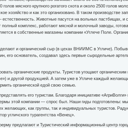
голов мясного крупного рогатого скота и около 2500 голов моло
ское хозяйство и как это организовано. В таком производстве за
– естественность. Животные пасутся на вольных пастбищах, и с
 полный комплекс, работают мясной и молочный заводы, готова
яется в собственные магазины компании «Углече Поле. Органик
 делают и органический сыр (в цехах ВНИИМС в Угличе). Побыва
ин, его основатель, создавал здесь первые сыродельные артели
ровать органические продукты. Туристов угощают органическим 
ле») и другой продукцией. А затем уже в Угличе каждый желающ
ормить органической едой свою семью.
 представлять его туристам. Благодаря инициативе «АгриВолги
фермы этой компании — спрос был. Наши гиды подготовлены: мы
х желающих, как группы, так и индивидуальных туристов. Радуе
ор угличского турагентства «Венец».
ферму предлагают и Туристический информационный центр города