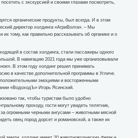
посетить с экскурсией и своими глазами посмотреть,
одятся органические продукты, был всегда. И в этом
еский директор холдинга «АгриВолга». – Мы
 их тому, как правильно рассказывать об органике и о
ходящей в состав холдинга, стали пассажиры одного
ольшой. В навигацию 2021 года мы уже организовывали
ное». В этом году холдинг решил принимать
рсию в качестве дополнительной программы в Угличе.
с положительными эмоциями и восторженными
пании «ВодоходЪ» Игорь Ясинский.
изовано так, чтобы туристам было удобно
нтральному проходу, гости могут увидеть телятник,
ь за огромными черными ангусами – животными мясной
идеть овец пород дорсет и романовской, а также их
мой земли, холдинг имеет 20 животноводческих ферм и