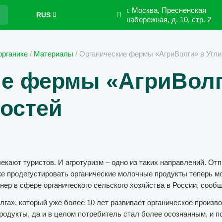
г. Москва, Пресненская
RUS
набережная,
д. 10, стр. 2
органике
/
Материалы
/
Органические фермы «АгриВолги» в Угли
е фермы «АгриВолг
остей
кают туристов. И агротуризм – одно из таких направлений. Отп
же продегустировать органические молочные продукты теперь мо
нер в сфере органического сельского хозяйства в России, сооб
а», который уже более 10 лет развивает органическое производ
родукты, да и в целом потребитель стал более осознанным, и п