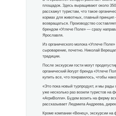
площадок. Здесь выращивают около 3500 
расскажут туристам, что такое органиче
кормах для животных, главный принцип 
возвращаться. Производство составляет
брендом «Углече Поле» — сразу направл
Ярославля.
Из органического молока «Углече Поле»
сыроварение, почетно. Николай Верещаг
традиции.
После экскурсии гости могут продегусти
органический йогурт бренда «Углече По
купить все, что понравилось, чтобы нак
«Это пока новый турпродукт, и мы рады
уже несколько раз возили туристов на 
«АгриВолги». Будем возить на ферму все
рассказывает Людмила Андреева, директ
Кроме компании «Венец», экскурсии на 