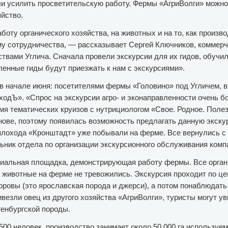
и усилить просветительскую работу. Фермы «АгриВолги» можно 
яйство.
боту органического хозяйства, на животных и на то, как произв
у сотрудничества, — рассказывает Сергей Ключников, коммерч
твами Углича. Сначала провели экскурсии для их гидов, обучили
ленные гиды будут приезжать к нам с экскурсиями».
в начале июня: посетителями фермы «Головино» под Угличем, в
ходЪ». «Спрос на экскурсии агро- и эконаправленности очень б
мя тематических круизов с нутрициологом «Свое. Родное. Полез
нове, поэтому появилась возможность предлагать данную экску
плохода «Кронштадт» уже побывали на ферме. Все вернулись 
ьник отдела по организации экскурсионного обслуживания ком
циальная площадка, демонстрирующая работу фермы. Все орган
м животные на ферме не тревожились. Экскурсия проходит по це
оровы (это ярославская порода и джерси), а потом понаблюдат
езли овец из другого хозяйства «АгриВолги», туристы могут ув
генбургской породы.
500 человек, производство занимает около 50 000 га используе