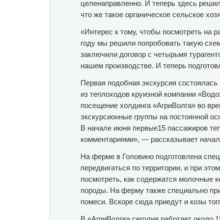
целенаправленно. И теперь здесь решил
что же такое органическое сельское хоз
«Интерес к тому, чтобы посмотреть на ра
году мы решили попробовать такую схем
заключили договор с четырьмя турагентс
нашем производстве. И теперь подготов
Первая подобная экскурсия состоялась 
из теплоходов круизной компании «Водо
посещение холдинга «АгриВолга» во вре
экскурсионные группы на постоянной ос
В начале июня первые15 пассажиров те
комментариями», — рассказывает начал
На ферме в Головино подготовлена спе
передвигаться по территории, и при это
посмотреть, как содержатся молочные к
породы. На ферму также специально прив
помеси. Вскоре сюда приедут и козы тог
В «АгриВолге» сегодня работает около 1