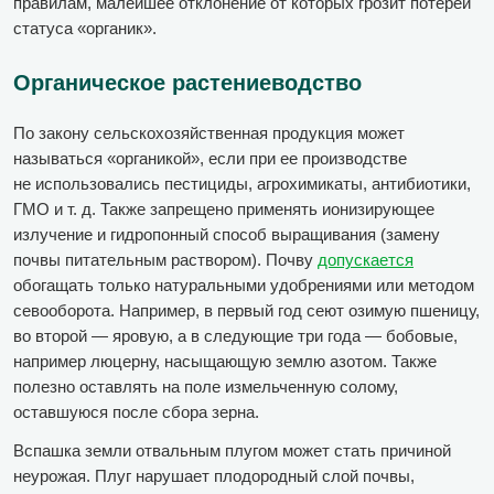
правилам, малейшее отклонение от которых грозит потерей
статуса «органик».
Органическое растениеводство
По закону сельскохозяйственная продукция может
называться «органикой», если при ее производстве
не использовались пестициды, агрохимикаты, антибиотики,
ГМО и т. д. Также запрещено применять ионизирующее
излучение и гидропонный способ выращивания (замену
почвы питательным раствором). Почву
допускается
обогащать только натуральными удобрениями или методом
севооборота. Например, в первый год сеют озимую пшеницу,
во второй — яровую, а в следующие три года — бобовые,
например люцерну, насыщающую землю азотом. Также
полезно оставлять на поле измельченную солому,
оставшуюся после сбора зерна.
Вспашка земли отвальным плугом может стать причиной
неурожая. Плуг нарушает плодородный слой почвы,