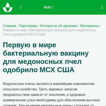
RUS
Главная
/
Партнёрам
/
Интересно об органике
/
Материалы
/
Первую в мире бактериальную вакцину для медоносных
пчел одобрило МСХ США
Первую в мире
бактериальную вакцину
для медоносных пчел
одобрило МСХ США
Медоносные пчелы являются важнейшим компонентом
сельского хозяйства. Треть мировых запасов
продовольствия зависит от опыления, и здоровые
коммерческие ульи необходимы для обеспечения высоких
урожаев. Тем не менее медоносные пчелы страдают от