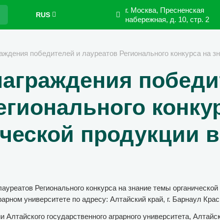
г. Москва, Пресненская
RUS
набережная,
д. 10, стр. 2
аждения победителей и лауреатов Регионального конкурса на з
аграждения победи
егионального конку
ческой продукции в
ауреатов Регионального конкурса на знание темы органической 
арном университете по адресу: Алтайский край, г. Барнаул Красн
 Алтайского государственного аграрного университета, Алтайско