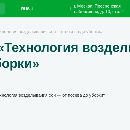
г. Москва, Пресненская
RUS
набережная,
д. 10, стр. 2
хнология возделывания сои - от посева до уборки»
 «Технология возде
борки»
хнология возделывания сои — от посева до уборки».