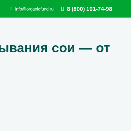
8 (800) 101-74-98
info@organicfund.ru
лывания сои — от