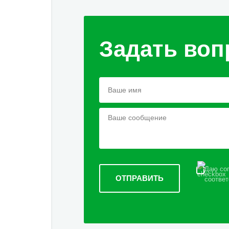
Задать воп
Даю сог
соответ