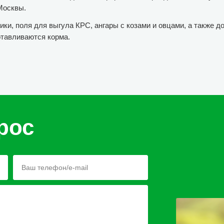
Москвы.
ки, поля для выгула КРС, ангары с козами и овцами, а также д
отавливаются корма.
рос