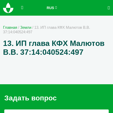
RUS
Главная
/
Земли
/
13. ИП глава КФХ Малютов В.В.
37:14:040524:497
13. ИП глава КФХ Малютов
В.В. 37:14:040524:497
Задать вопрос