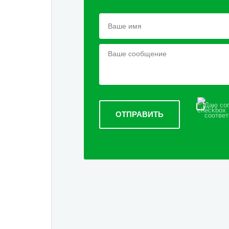
Даю сог
соответ