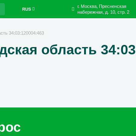
г. Москва, Пресненская
RUS
набережная,
д. 10, стр. 2
сть 34:03:120004:463
дская область 34:03
рос