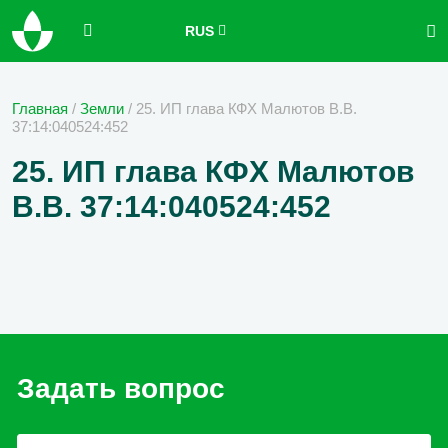
RUS
Главная
/
Земли
/
25. ИП глава КФХ Малютов В.В.
37:14:040524:452
25. ИП глава КФХ Малютов
В.В. 37:14:040524:452
Задать вопрос