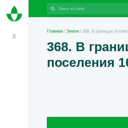
Поиск:
Главная
/
Земли
/
368. В границах Аппак
368. В гран
поселения 1