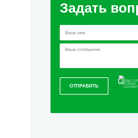
Задать воп
Даю сог
соответ