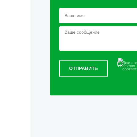
Даю сог
соответ