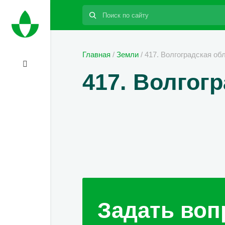
Поиск:
Главная
/
Земли
/
417. Волгоградская обл
417. Волгогр
Задать воп