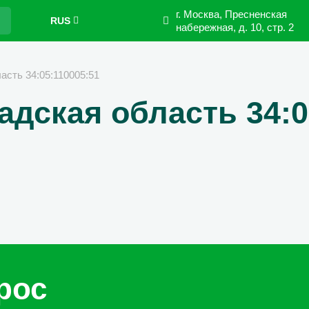
г. Москва, Пресненская
RUS
набережная,
д. 10, стр. 2
асть 34:05:110005:51
адская область 34:0
рос