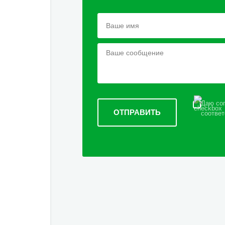
Даю сог
соответ