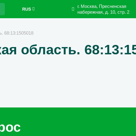
г. Москва, Пресненская
RUS
набережная,
д. 10, стр. 2
ь. 68:13:1505018
ая область. 68:13:1
рос