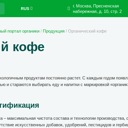
г. Москва, Пресненская
RUS
набережная,
д. 10, стр. 2
ый портал органики
/
Продукция
/
Органический кофе
ий кофе
кологичным продуктам постоянно растет. С каждым годом появ
ью и стараются выбирать еду и напитки с маркировкой «органик»
ртификация
та – максимальная чистота состава и технологии производства,
утствие искусственных добавок, удобрений, пестицидов и герби