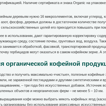
ртификацией. Наличие сертификата и знака Organic на упаковке
фейным деревьям нужно 16 микроэлементов, включая углерод, к
, азот, фосфор, деревья должны в достаточном количестве пол
я сельскохозяйственных целей его приходится повышать при по
е в использовании, дают гарантированную корректировку содерж
ружающую среду, состояние почвы, грунтовых вод, воздуха. Так
то занимается обработкой, фасовкой, транспортировкой продукц
очву гербицидов могут оказаться в самом кофейном зерне. А эт
я органической кофейной продук
водство и получить максимально «чистые», полезные кофейные
емли, не зараженной пестицидами и другими синтетическими и
ращиванием, – три года без искусственных добавок. Источник 
ленных объектов и неорганических ферм – не менее 5 – 10 км.
выращивания кофе можно выбрать мякоть кофейных ягод (каскара
ь организованы без использования агрессивных искусственных