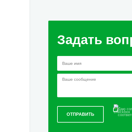
Задать воп
Даю сог
соответ