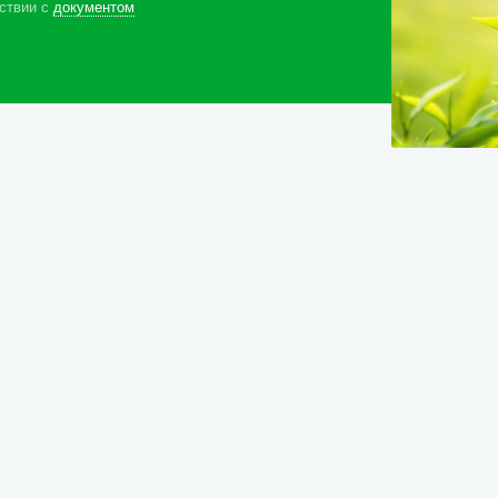
ствии с
документом