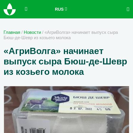
RUS
Главная
/
Новости
/
«АгриВолга» начинает выпуск сыра
Бюш-де-Шевр из козьего молока
«АгриВолга» начинает
выпуск сыра Бюш-де-Шевр
из козьего молока