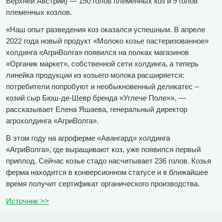
Верхней Австрии) — 150 голов племенных коз и 9 голов
племенных козлов.
«Наш опыт разведения коз оказался успешным. В апреле
2022 года новый продукт «Молоко козье пастеризованное»
холдинга «АгриВолга» появился на полках магазинов
«Органик маркет», собственной сети холдинга, а теперь
линейка продукции из козьего молока расширяется:
потребители попробуют и необыкновенный деликатес –
козий сыр Бюш-де-Шевр бренда «Углече Поле»», —
рассказывает Елена Яшаева, генеральный директор
агрохолдинга «АгриВолга».
В этом году на агроферме «Авангард» холдинга
«АгриВолга», где выращивают коз, уже появился первый
приплод. Сейчас козье стадо насчитывает 236 голов. Козья
ферма находится в конверсионном статусе и в ближайшее
время получит сертификат органического производства.
Источник >>