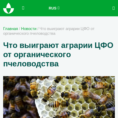
RUS
Главная
/
Новости
/
Что выиграют аграрии ЦФО от
органического пчеловодства
Что выиграют аграрии ЦФО
от органического
пчеловодства