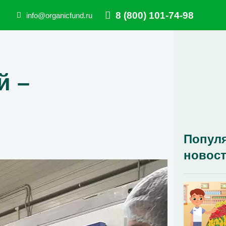
8 (800) 101-74-98
info@organicfund.ru
й –
Попул
новос