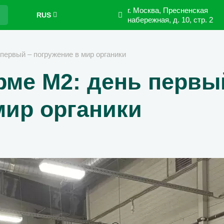
г. Москва, Пресненская
RUS
набережная,
д. 10, стр. 2
первый – погружение в мир органики
рме М2: день первы
мир органики