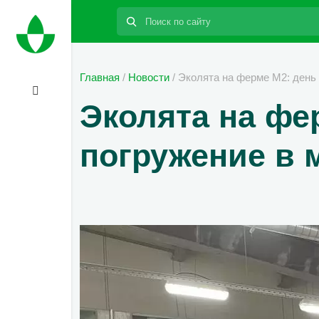
Поиск:
Главная
/
Новости
/
Эколята на ферме М2: день 
Эколята на фе
погружение в 