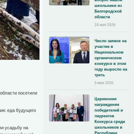
школьники из
Белгородской
области
18 мая 2026
Число заявок на
участие в
Национальном
органическом
конкурсе в этом
году выросло на
треть
5 мая 2026
 области посетили
Церемония
награждения
ия: еда будущего
победителей и
лауреатов
Конкурса среди
ли усадьбу на
школьников в
Республике