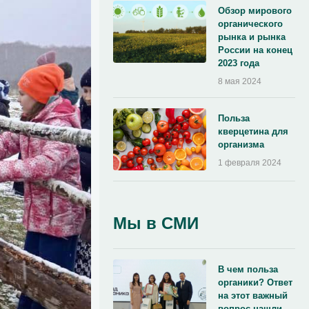
Обзор мирового
органического
рынка и рынка
России на конец
2023 года
8 мая 2024
Польза
кверцетина для
организма
1 февраля 2024
Мы в СМИ
В чем польза
органики? Ответ
на этот важный
вопрос нашли