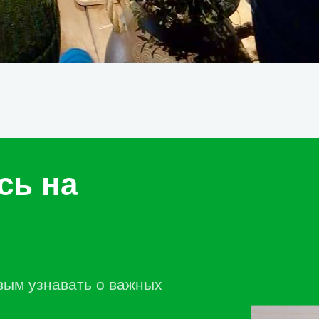
сь на
вым узнавать о важных