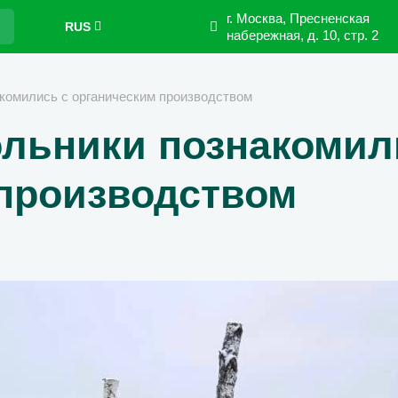
г. Москва, Пресненская
RUS
набережная,
д. 10, стр. 2
комились с органическим производством
льники познакомил
производством