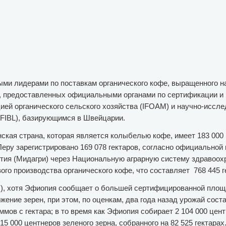
ыми лидерами по поставкам органического кофе, выращенного 
д, предоставленных официальными органами по сертификации и
й органического сельского хозяйства (IFOAM) и научно-иссл
 (FIBL), базирующимся в Швейцарии.
ская страна, которая является колыбелью кофе, имеет 183 000
Перу зарегистрировано 169 078 гектаров, согласно официальной
тия (Мидагри) через Национальную аграрную систему здравоохр
го производства органического кофе, что составляет 768 445 г
), хотя Эфиопия сообщает о большей сертифицированной площ
ение зерен, при этом, по оценкам, два года назад урожай сост
ммов с гектара; в то время как Эфиопия собирает 2 104 000 цен
15 000 центнеров зеленого зерна, собранного на 82 525 гектарах