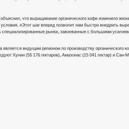
объяснил, что выращивание органического кофе изменило жизн
 условия. «Этот шаг вперед позволит нам быстро внедрить выр
ь специализированные рынки, завоеванные с большими усилия
а является ведущим регионом по производству органического ко
уют Хунин (55 176 гектаров), Амазонас (15 041 гектар) и Сан-М