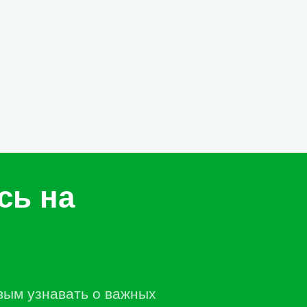
сь на
вым узнавать о важных