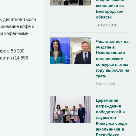
школьники из
Белгородской
области
ь десятков тысяч
18 мая 2026
ащивание кофе с
ми кофейными
Число заявок на
участие в
фе с 58 300
Национальном
артин (14 996
органическом
конкурсе в этом
году выросло на
треть
5 мая 2026
Церемония
награждения
победителей и
лауреатов
Конкурса среди
школьников в
Республике