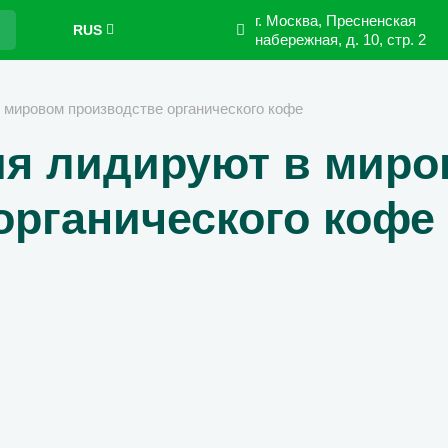
г. Москва, Пресненская
RUS
набережная,
д. 10, стр. 2
 мировом производстве органического кофе
ия лидируют в миро
органического кофе