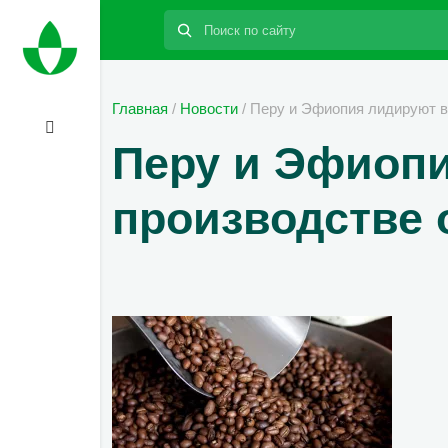
Поиск:
Главная
/
Новости
/
Перу и Эфиопия лидируют в
Перу и Эфиоп
производстве 