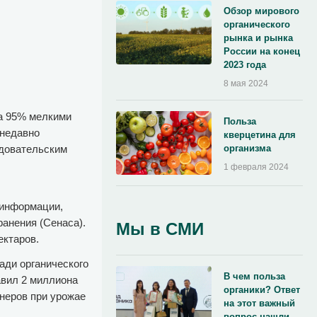
Обзор мирового
органического
рынка и рынка
России на конец
2023 года
8 мая 2024
на 95% мелкими
Польза
 недавно
кверцетина для
едовательским
организма
1 февраля 2024
 информации,
анения (Сенаса).
Мы в СМИ
ектаров.
ади органического
В чем польза
авил 2 миллиона
органики? Ответ
тнеров при урожае
на этот важный
.
вопрос нашли