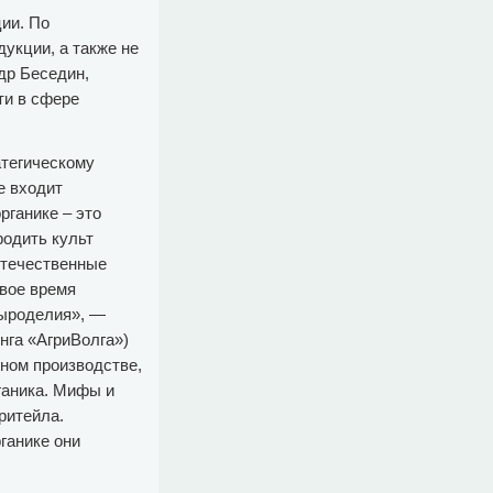
ии. По
укции, а также не
ндр Беседин,
ти в сфере
атегическому
е входит
рганике – это
родить культ
 отечественные
вое время
сыроделия», —
нга «АгриВолга»)
нном производстве,
ганика. Мифы и
 ритейла.
ганике они