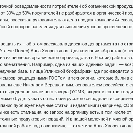
точной осведомленности потребителей об органической продукц
от 30% до 50% покупателей не разбираются в органической прод
вары, рассказал руководитель отдела продаж компании Алекса
бный соцопрос населения для выявления уровня просвещеннос
свещать их – об этом рассказала директор департамента по стр
Углече Поле») Анна Хворостяная. Для компании «Агранта» (в не
н из пионеров органического производства в России) работа в о
о впечатления. Например, одна из наших идейных задач — воз
 научная база, в лице Угличской биофабрики, где производятся
и сыров, защищенными ГОСТом, и технологии, которые были в с
рованы еще Николаем Верещагиным, основателем российского 
ого сыродельно-молочного завода (УСМЗ, входит в состав холди
 можно будет узнать об истории русского сыроделия и совреме
пания публикует научные статьи и издает книги (например, «Ор
нке есть стагнация, но запрос на органику есть, в том числе от
тоянных продуктовых новаций. И в нашей молочной и мясной ор
тоянной работе над новинками», — отметила Анна Хворостяная.