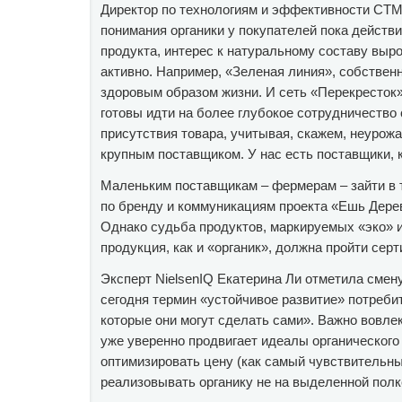
Директор по технологиям и эффективности СТМ 
понимания органики у покупателей пока действи
продукта, интерес к натуральному составу выр
активно. Например, «Зеленая линия», собственн
здоровым образом жизни. И сеть «Перекресток»
готовы идти на более глубокое сотрудничество
присутствия товара, учитывая, скажем, неурож
крупным поставщиком. У нас есть поставщики, 
Маленьким поставщикам – фермерам – зайти в т
по бренду и коммуникациям проекта «Ешь Дерев
Однако судьба продуктов, маркируемых «эко» и 
продукция, как и «органик», должна пройти сер
Эксперт NielsenIQ Екатерина Ли отметила смен
сегодня термин «устойчивое развитие» потребит
которые они могут сделать сами». Важно вовлек
уже уверенно продвигает идеалы органического 
оптимизировать цену (как самый чувствительны
реализовывать органику не на выделенной полке