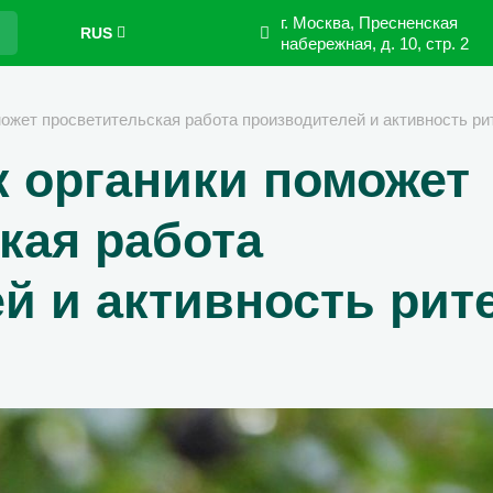
г. Москва, Пресненская
RUS
набережная,
д. 10, стр. 2
ожет просветительская работа производителей и активность ри
 органики поможет
кая работа
й и активность рит