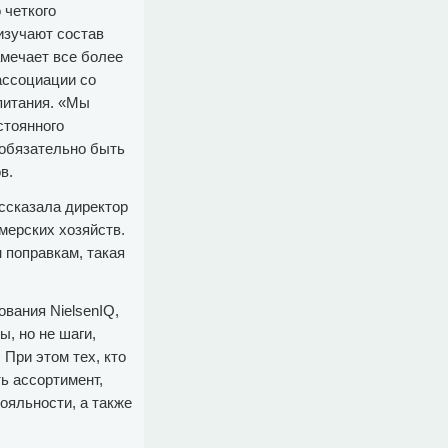
 четкого
 изучают состав
амечает все более
ассоциации со
питания. «Мы
стоянного
еобязательно быть
в.
ассказала директор
мерских хозяйств.
 поправкам, такая
вания NielsenIQ,
, но не шаги,
 При этом тех, кто
ь ассортимент,
ояльности, а также