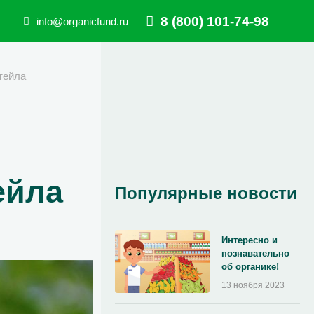
8 (800) 101-74-98
info@organicfund.ru
тейла
ейла
Популярные новости
Интересно и
познавательно
об органике!
13 ноября 2023