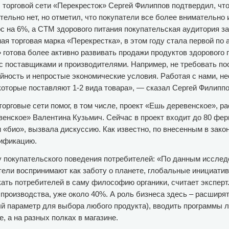
торговой сети «Перекресток» Сергей Филиппов подтвердил, что
тельно нет, но отметил, что покупатели все более внимательно
ос на 6%, а СТМ здорового питания покупательская аудитория з
ая торговая марка «Перекрестка», в этом году стала первой по 
 готова более активно развивать продажи продуктов здорового 
 с поставщиками и производителями. Например, не требовать по
айность и непростые экономические условия. Работая с нами, н
которые поставляют 1-2 вида товара», — сказал Сергей Филиппо
орговые сети помог, в том числе, проект «Ешь деревенское», р
енское» Валентина Кузьмич. Сейчас в проект входит до 80 фер
«био», вызвала дискуссию. Как известно, по внесенным в закон
тификацию.
у покупательского поведения потребителей: «По данным исследо
ели воспринимают как заботу о планете, глобальные инициативы
ать потребителей в саму философию органики, считает эксперт.
производства, уже около 40%. А роль бизнеса здесь – расширят
й параметр для выбора любого продукта), вводить программы л
, а на разных полках в магазине.