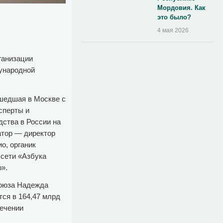
Мордовия. Как
это было?
4 мая 2026
ганизации
дународной
ошедшая в Москве с
сперты и
дства в России на
атор — директор
о, органик
 сети «Азбука
».
союза Надежда
тся в 164,47 млрд
течении