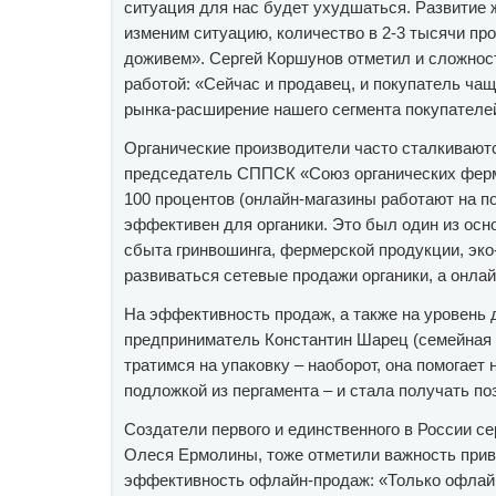
ситуация для нас будет ухудшаться. Развитие ж
изменим ситуацию, количество в 2-3 тысячи про
доживем». Сергей Коршунов отметил и сложност
работой: «Сейчас и продавец, и покупатель чащ
рынка-расширение нашего сегмента покупателей
Органические производители часто сталкиваютс
председатель СППСК «Союз органических ферме
100 процентов (онлайн-магазины работают на по
эффективен для органики. Это был один из осн
сбыта гринвошинга, фермерской продукции, эко
развиваться сетевые продажи органики, а онла
На эффективность продаж, а также на уровень д
предприниматель Константин Шарец (семейная 
тратимся на упаковку – наоборот, она помогает
подложкой из пергамента – и стала получать по
Создатели первого и единственного в России с
Олеся Ермолины, тоже отметили важность прив
эффективность офлайн-продаж: «Только офлайн