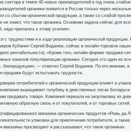
е сектора в темпе 40 новых производителей в год очень слабое
изводителей органики появится в России только через нескольк
и со сбытом органической продукции, а также со слабой просв
е не знают, что такое органика. Основная задача сейчас для вс
, надо прилагать к этому усилия».
я с трудностями и в ходе реализации органической продукции. 
ров Кубани» Сергей Воданюк, сейчас в онлайн-торговле нацен
роге рентабельности). «Кроме того, онлайн-формат продажи сег
овных каналов популяризации органики. Сегодня это один из ос
-, биопродукции», — отметил Сергей Воданюк. По его мнению, в
йн-продажи будут испытывать трудности.
оверия потребителей к органической продукции влияет и упаков
компания выращивает голубику в девственных лесах Беларуси 
 нам продавать товар». Компания перешла на экоупаковку из дер
зитивную обратную связь и от покупателей, и от торговых сетей.
ертифицированного магазина органических продуктов «Рожь да Л
лекательности упаковки для привлечения потребителя, а также
-магазины просвещают и рассказывают, что такое органика».