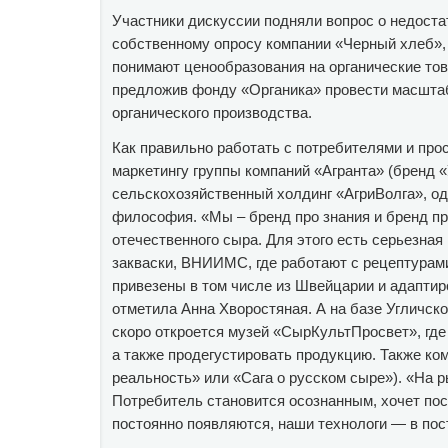
Участники дискуссии подняли вопрос о недоста
собственному опросу компании «Черный хлеб», 
понимают ценообразования на органические то
предложив фонду «Органика» провести масшта
органического производства.
Как правильно работать с потребителями и про
маркетингу группы компаний «Агранта» (бренд «
сельскохозяйственный холдинг «АгриВолга», оди
философия. «Мы – бренд про знания и бренд пр
отечественного сыра. Для этого есть серьезная
закваски, ВНИИМС, где работают с рецептурам
привезены в том числе из Швейцарии и адапти
отметила Анна Хворостяная. А на базе Угличск
скоро откроется музей «СырКультПросвет», где
а также продегустировать продукцию. Также ком
реальность» или «Сага о русском сыре»). «На ры
Потребитель становится осознанным, хочет пос
постоянно появляются, наши технологи — в пос