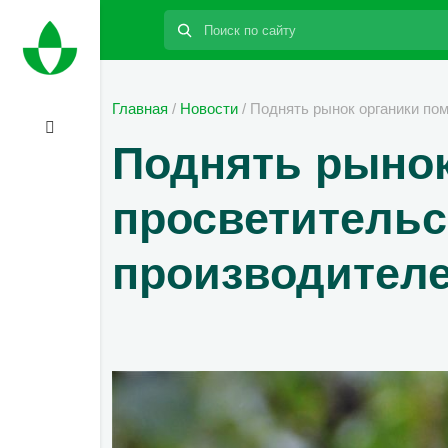
Поиск:
Главная
/
Новости
/
Поднять рынок органики пом
Поднять рынок
просветительс
производителе