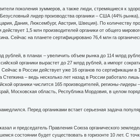
ители поколения зуммеров, а также люди, стремящиеся к здор
Безусловный лидер производства органики – США (44% рынка),
цария, Дания, Люксембург, Австрия, Швеция). По количеству пр
 действует 1,5 млн производителей органики от общего мировог
на. Сейчас на планете сертифицировано 76,4 млн га органичес
д рублей, в планах – увеличить объем рынка до 114 млрд рублей
ссийской органики вырастет до 27 млрд рублей, а импорт сократ
 Сейчас в России действует уже 16 органов по сертификации в 1
 Степкина – ведь несколько лет назад в России работало лишь 
йской органики числится 165 производителей, регионы-лидеры 
край, Московская область, Республика Мордовия, в целом поряд
 замедлился. Перед органиками встает серьезная задача популя
казал и председатель Правления Союза органического земледе
емся состоянии будет существовать в горизонте 10 лет. С точк