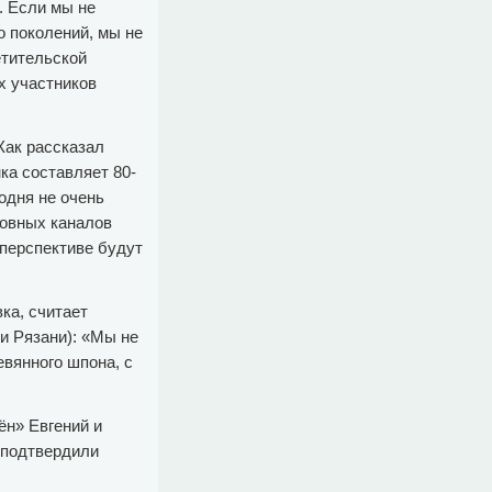
. Если мы не
о поколений, мы не
етительской
ех участников
Как рассказал
ка составляет 80-
одня не очень
новных каналов
 перспективе будут
ка, считает
и Рязани): «Мы не
евянного шпона, с
ён» Евгений и
 подтвердили