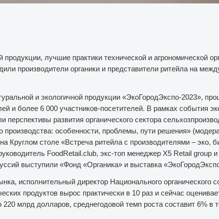
 продукции, лучшие практики технической и агрономической ор
дили производители органики и представители ритейла на меж
туральной и экологичной продукции «ЭкоГородЭкспо-2023», пр
лей и более 6 000 участников-посетителей. В рамках события эк
и перспективы развития органического сектора сельхозпроизво
о производства: особенности, проблемы, пути решения» (модер
а Круглом столе «Встреча ритейла с производителями – эко, би
ководитель FoodRetail.club, экс-топ менеджер X5 Retail group и
куссий выступили «Фонд «Органика» и выставка «ЭкоГородЭкспо
рынка, исполнительный директор Национального органического 
ческих продуктов вырос практически в 10 раз и сейчас оценивае
о 220 млрд долларов, среднегодовой темп роста составит 6% в 