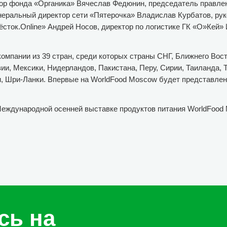
тор фонда «Органика» Вячеслав Федюнин, председатель правле
енеральный директор сети «Пятерочка» Владислав Курбатов, ру
сток.Online» Андрей Носов, директор по логистике ГК «О»Кей»
омпании из 39 стран, среди которых страны СНГ, Ближнего Вост
зии, Мексики, Нидерландов, Пакистана, Перу, Сирии, Таиланда, Т
, Шри-Ланки.
Впервые на WorldFood Moscow будет представлен
Международной осенней выставке продуктов питания WorldFood
сь на