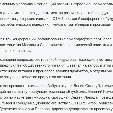
еменным условиям и тенденций развития отрасли в новой реаль
я для коммерческих департаментов розничных сетей пройдут п
 овощи, кондитерские изделия, СТМ По каждой конференции буд
 потребительского поведения, кейсы от ритейлеров и производит
ся три конференции, организованные при поддержке партнеров 
вительства Москвы и Департамента экономической политики и 
анического союза.
священа вопросам ресторанной индустрии. Ежегодно выставку
предприятий общественного питания. Отвечая на запросы этой 
твенного питания и процессов закупки продуктов, в отдельную
 закупки и качестве продуктов питания.
мме: президент компании «Азбука вкуса» Денис Сологуб, комме
ий по качеству и закупкам компании «ВкусВилл» Евгений Римск
ректор по маркетингу «Крошка Картошка» Сергей Лапада, прези
re-feel и коммуникационного агентства SETTERS Игорь Минкеви
Деревенское» Илья Елпанов, директор департамента проектов у