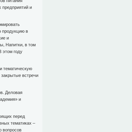
тов питания
х предприятий и
рмировать
ю продукцию в
ие и
ы, Напитки, в том
В этом году
 и тематическую
 закрытые встречи
ов. Деловая
кадемия» и
оящих перед
зных тематиках –
о вопросов