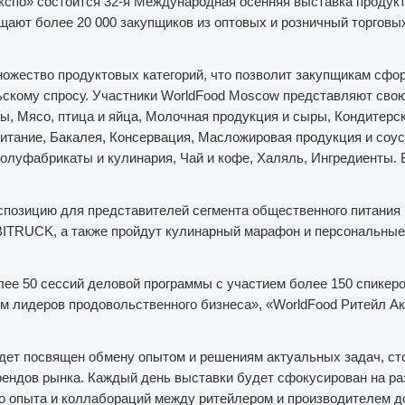
Экспо» состоится 32-я Международная осенняя выставка продук
ают более 20 000 закупщиков из оптовых и розничный торговы
ожество продуктовых категорий, что позволит закупщикам сфо
скому спросу. Участники WorldFood Moscow представляют сво
ы, Мясо, птица и яйца, Молочная продукция и сыры, Кондитерск
итание, Бакалея, Консервация, Масложировая продукция и соус
олуфабрикаты и кулинария, Чай и кофе, Халяль, Ингредиенты. 
спозицию для представителей сегмента общественного питания
ITRUCK, а также пройдут кулинарный марафон и персональные
лее 50 сессий деловой программы с участием более 150 спикер
ум лидеров продовольственного бизнеса», «WorldFood Ритейл А
дет посвящен обмену опытом и решениям актуальных задач, ст
трендов рынка. Каждый день выставки будет сфокусирован на ра
го опыта и коллабораций между ритейлером и производителем д