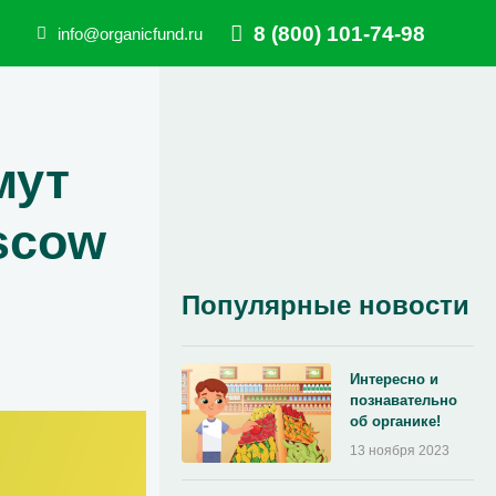
8 (800) 101-74-98
info@organicfund.ru
мут
scow
Популярные новости
Интересно и
познавательно
об органике!
13 ноября 2023