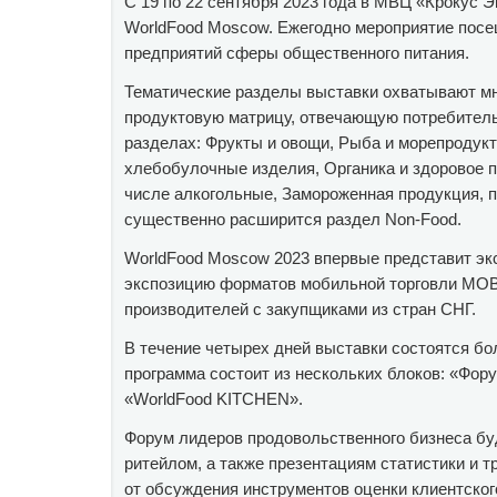
С 19 по 22 сентября 2023 года в МВЦ «Крокус 
WorldFood Moscow. Ежегодно мероприятие посещ
предприятий сферы общественного питания.
Тематические разделы выставки охватывают мн
продуктовую матрицу, отвечающую потребитель
разделах: Фрукты и овощи, Рыба и морепродукт
хлебобулочные изделия, Органика и здоровое п
числе алкогольные, Замороженная продукция, п
существенно расширится раздел Non-Food.
WorldFood Moscow 2023 впервые представит эк
экспозицию форматов мобильной торговли MOB
производителей с закупщиками из стран СНГ.
В течение четырех дней выставки состоятся бо
программа состоит из нескольких блоков: «Фор
«WorldFood KITCHEN».
Форум лидеров продовольственного бизнеса бу
ритейлом, а также презентациям статистики и 
от обсуждения инструментов оценки клиентско