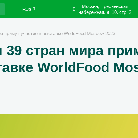
г. Москва, Пресненская
RUS
набережная,
д. 10, стр. 2
ра примут участие в выставке WorldFood Moscow 2023
 39 стран мира при
тавке WorldFood Mo