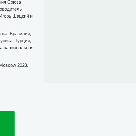
ния Союза
ководитель
 Игорь Шацкий и
ока, Бразилии,
униса, Турции,
а национальная
 Moscow 2023.