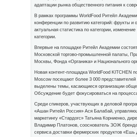
адаптации рынка общественного питания к совр
В рамках программы WorldFood Ритейл Академи
конференции по развитию категорий: фрукты и
актуальная статистика по категории, изменение
категории.
Впервые на площадке Ритейл Академии состоят
Московской торгово-промышленной палаты, Пра
Москвы, Фонда «Органика» и Национального орг
Новая контент-площадка WorldFood KITCHEN по
Moscow посещают более 3 000 представителей 
выделены темы, касающиеся организации общес
Обсуждение будет фокусироваться на процессах
Среди спикеров, участвующих в деловой програ
«Ашан Ритейл Россия» Ася Балабай, управляющ
маркетингу «Стардогс» Татьяна Корниенко, ди
Владимир Платонов, сооснователь ЗОЖ бренда 
сервиса доставки фермерских продуктов «Ешь 