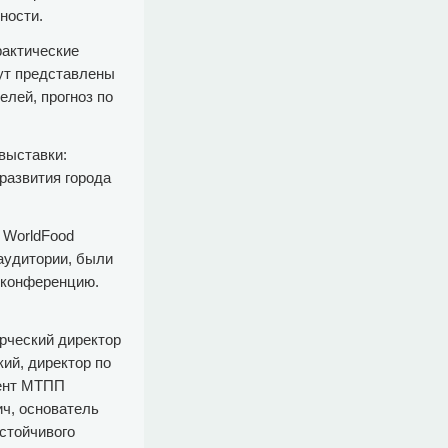
ности.
рактические
ут представлены
елей, прогноз по
выставки:
развития города
 WorldFood
аудитории, были
 конференцию.
рческий директор
ий, директор по
дент МТПП
ч, основатель
стойчивого