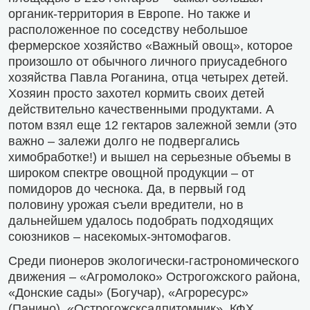
органик-территория в Европе. Но также и
расположенное по соседству небольшое
фермерское хозяйство «Важный овощ», которое
произошло от обычного личного приусадебного
хозяйства Павла Роганина, отца четырех детей.
Хозяин просто захотел кормить своих детей
действительно качественными продуктами. А
потом взял еще 12 гектаров залежной земли (это
важно – залежи долго не подвергались
химобработке!) и вышел на серьезные объемы в
широком спектре овощной продукции – от
помидоров до чеснока. Да, в первый год
половину урожая съели вредители, но в
дальнейшем удалось подобрать подходящих
союзников – насекомых-энтомофагов.
Среди пионеров экологически-гастрономического
движения – «Агромолоко» Острогожского района,
«Донские сады» (Богучар), «Агроресурс»
(Панино), «Острогожсксадпитомник», КФХ