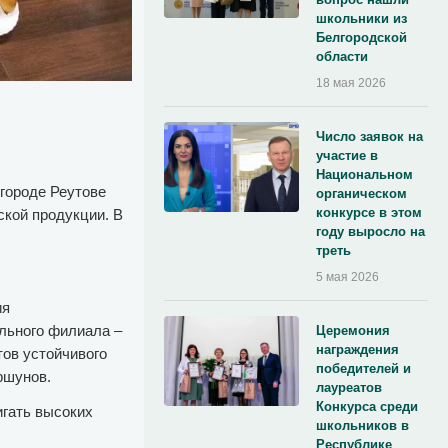
школьники из
Белгородской
области
18 мая 2026
Число заявок на
участие в
Национальном
 городе Реутове
органическом
конкурсе в этом
ской продукции. В
году выросло на
треть
5 мая 2026
ия
ального филиала –
Церемония
награждения
тов устойчивого
победителей и
ршунов.
лауреатов
Конкурса среди
игать высоких
школьников в
Республике