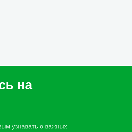
сь на
вым узнавать о важных