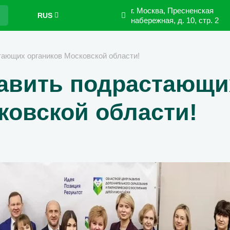
г. Москва, Пресненская
RUS
набережная,
д. 10, стр. 2
ающих органиков Московской области!
авить подрастающи
ковской области!