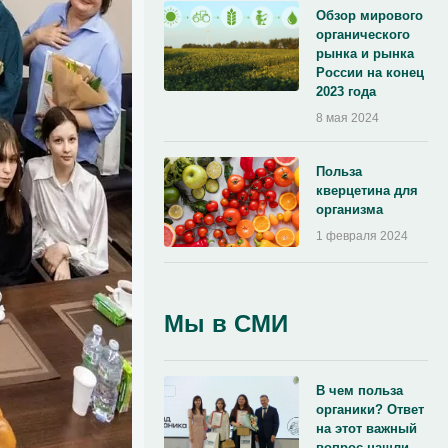
Обзор мирового
органического
рынка и рынка
России на конец
2023 года
8 мая 2024
Польза
кверцетина для
организма
1 февраля 2024
Мы в СМИ
В чем польза
органики? Ответ
на этот важный
вопрос нашли