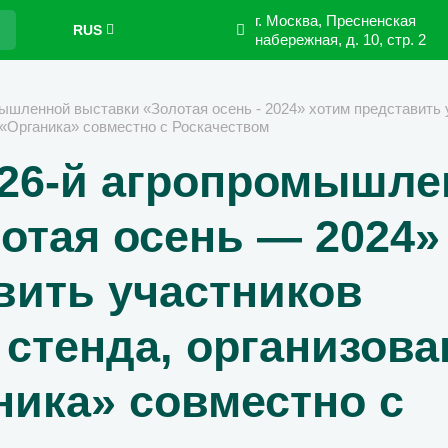
г. Москва, Пресненская
RUS
набережная,
д. 10, стр. 2
ышленной выставки «Золотая осень - 2024» хотим представить 
 «Органика» совместно с Роскачеством
 26-й агропромышле
отая осень — 2024»
вить участников
 стенда, организова
ика» совместно с