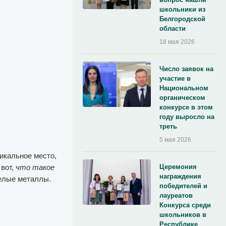
школьники из
Белгородской
области
18 мая 2026
Число заявок на
участие в
Национальном
органическом
конкурсе в этом
году выросло на
треть
5 мая 2026
икальное место,
 вот,
что такое
Церемония
награждения
желые металлы.
победителей и
лауреатов
Конкурса среди
школьников в
Республике