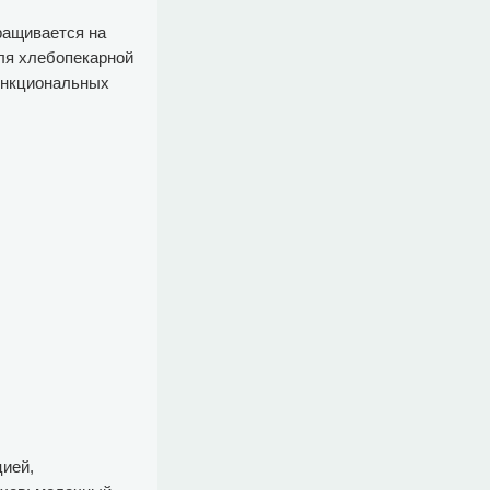
ащивается на
для хлебопекарной
функциональных
цией,