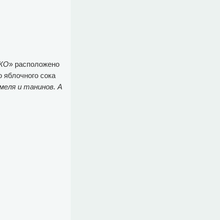
КО
» расположено
 яблочного сока
еля и танинов. А