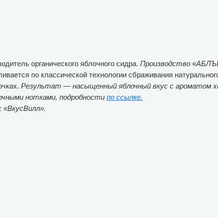
одитель органического яблочного сидра.
Производство
«
АБЛЪ
ливается по классической технологии сбраживания натурального
очках.
Результат — насыщенный яблочный вкус с ароматом хм
лочными нотками, подробности
по ссылке.
х «ВкусВилл».