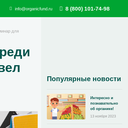
8 (800) 101-74-98
info@organicfund.ru
минар для
среди
вел
Популярные новости
Интересно и
познавательно
об органике!
13 ноября 2023