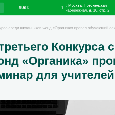
г. Москва, Пресненская
RUS
набережная,
д. 10, стр. 2
курса среди школьников Фонд «Органика» провел обучающий се
третьего Конкурса 
онд «Органика» про
минар для учителей