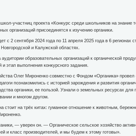
школ-участниц проекта «Конкурс среди школьников на знание 
ных организаций присоединятся к изучению органики.
ет с 2 сентября 2024 года по 11 апреля 2025 года в 6 регионах 
 Новгородской и Калужской областях.
 аудитории образовательных организаций к органической проду
 и этап выполнения конкурсного задания.
озяйства Олег Мироненко совместно с Фондом «Органика» прове
дагоги познакомились с историей зарождения и развития органи
одства органики, ее пользой. Узнали о земельных ресурсах для
вании и многом другом.
на стоит на трёх китах: гуманное отношение к животным, бережн
Мироненко.
ганики, — уверен он. — Органическое сельское хозяйство активн
ей и класс производителей, и мы будем к этому готовы».