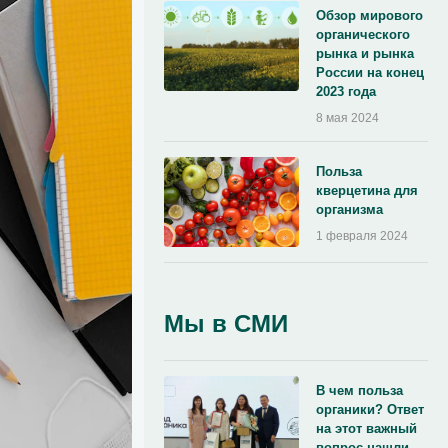
Обзор мирового
органического
рынка и рынка
России на конец
2023 года
8 мая 2024
Польза
кверцетина для
организма
1 февраля 2024
Мы в СМИ
В чем польза
органики? Ответ
на этот важный
вопрос нашли