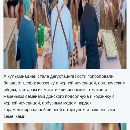
А кульминацией стала дегустация! Гости попробовали
блюда от шефа: корзинку с черной чечевицей, органическим
яйцом, тартаром из мякоти кривяновских томатов и
жареными семенами донского подсолнуха и корзинку с
черной чечевицей, арбузным медом нардек,
карамелизированной вишней с тархуном и тыквенными
семечками.