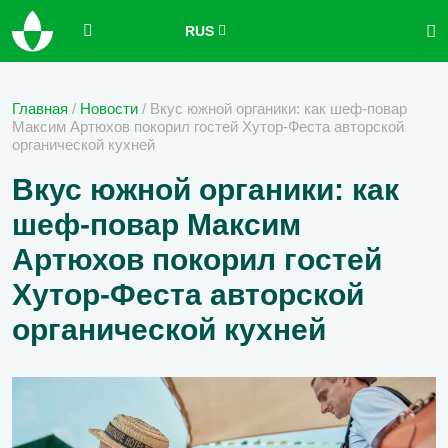
RUS
Главная
/
Новости
/
Вкус южной органики: как шеф-повар
Максим Артюхов покорил гостей Хутор-Феста авторской
органической кухней
Вкус южной органики: как
шеф-повар Максим
Артюхов покорил гостей
Хутор-Феста авторской
органической кухней