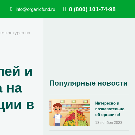
8 (800) 101-74-98
info@organicfund.ru
го конкурса на
лей и
Популярные новости
 на
ции в
Интересно и
познавательно
об органике!
13 ноября 2023