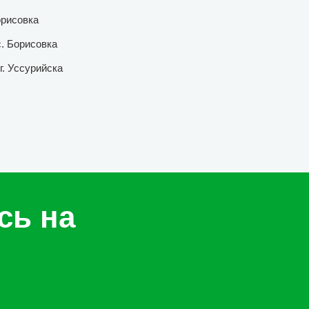
орисовка
с. Борисовка
г. Уссурийска
сь на