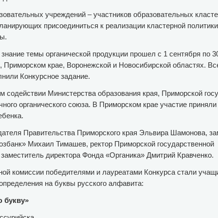
овательных учреждений – участников образовательных кластер
ланирующих присоединиться к реализации кластерной политик
ы.
знание темы органической продукции прошел с 1 сентября по 3
я, Приморском крае, Воронежской и Новосибирской областях. Вс
лнили Конкурсное задание.
ом содействии Министерства образования края, Приморской гос
ного органического союза. В Приморском крае участие приняли 
ебенка.
дателя Правительства Приморского края Эльвира Шамонова, за
озбанк» Михаил Тимашев, ректор Приморской государственной
 заместитель директора Фонда «Органика» Дмитрий Кравченко.
ной комиссии победителями и лауреатами Конкурса стали учащи
 определения на буквы русского алфавита:
ю букву»
Уссурийска