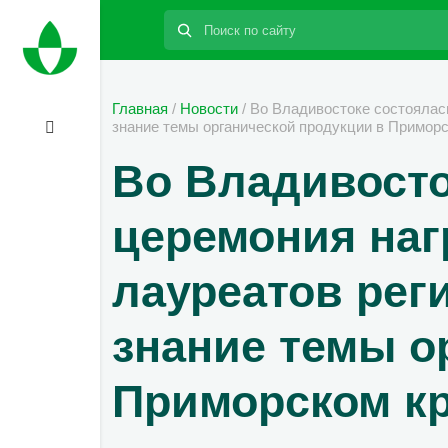
Поиск:
Главная
/
Новости
/
Во Владивостоке состоялась
знание темы органической продукции в Приморс
Во Владивосто
церемония наг
лауреатов рег
знание темы о
Приморском к