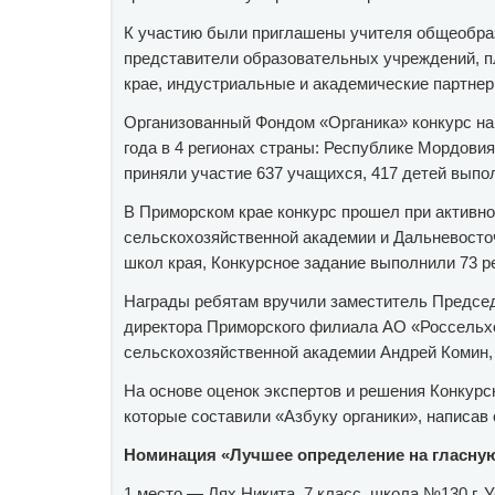
К участию были приглашены учителя общеобраз
представители образовательных учреждений, п
крае, индустриальные и академические партнер
Организованный Фондом «Органика» конкурс на 
года в 4 регионах страны: Республике Мордови
приняли участие 637 учащихся, 417 детей выпо
В Приморском крае конкурс прошел при активн
сельскохозяйственной академии и Дальневосточ
школ края, Конкурсное задание выполнили 73 р
Награды ребятам вручили заместитель Предсе
директора Приморского филиала АО «Россельх
сельскохозяйственной академии Андрей Комин,
На основе оценок экспертов и решения Конкурс
которые составили «Азбуку органики», написав
Номинация «Лучшее определение на гласну
1 место — Лях Никита, 7 класс, школа №130 г. 