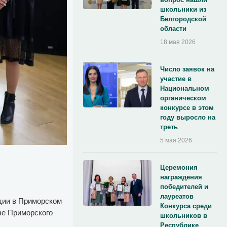
школьники из
Белгородской
области
18 мая 2026
Число заявок на
участие в
Национальном
органическом
конкурсе в этом
году выросло на
треть
5 мая 2026
Церемония
награждения
победителей и
лауреатов
кции в Приморском
Конкурса среди
зе Приморского
школьников в
Республике