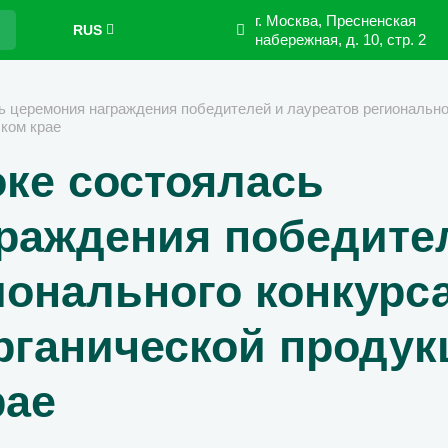
г. Москва, Пресненская
RUS
набережная,
д. 10, стр. 2
 церемония награждения победителей и лауреатов регионально
ком крае
ке состоялась
раждения победите
ионального конкурса
рганической продук
рае