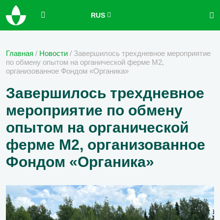
RUS
Главная
/
Новости
/
Завершилось трехдневное мероприятие
по обмену опытом на органической ферме М2,
организованное Фондом «Органика»
Завершилось трехдневное
мероприятие по обмену
опытом на органической
ферме М2, организованное
Фондом «Органика»