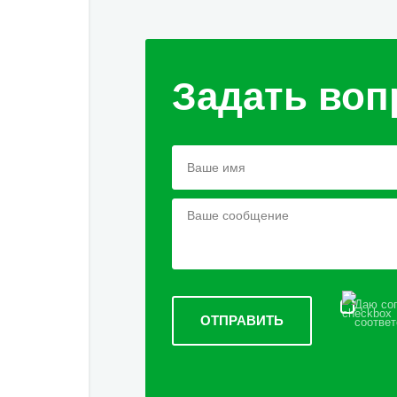
Задать воп
Даю сог
соответ