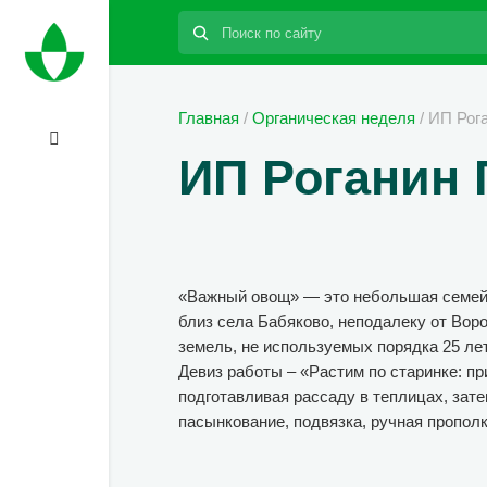
Поиск:
Главная
/
Органическая неделя
/
ИП Рог
ИП Роганин 
«Важный овощ» — это небольшая семейн
близ села Бабяково, неподалеку от Вор
земель, не используемых порядка 25 лет
Девиз работы – «Растим по старинке: пр
подготавливая рассаду в теплицах, зат
пасынкование, подвязка, ручная прополк