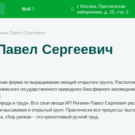
г. Москва, Пресненская
RUS
набережная,
д. 10, стр. 2
анин Павел Сергеевич
Павел Сергеевич
ая ферма по выращиванию овощей открытого грунта. Располож
онежского государственного природного биосферного заповедни
.
ирода и труд». Все свои овощи ИП Роганин Павел Сергеевич рас
ем высаживая в открытый грунт. Практически все процессы: выс
а, сбор урожая – это кропотливый ручной труд.