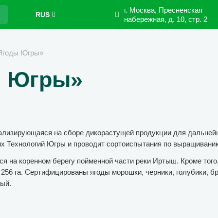
г. Москва, Пресненская
RUS
набережная,
д. 10, стр. 2
годы Югры»
 Югры»
изирующаяся на сборе дикорастущей продукции для дальнейше
их Технологий Югры и проводит сортоиспытания по выращиванию
на коренном берегу пойменной части реки Иртыш. Кроме того,
256 га. Сертифицированы ягоды морошки, черники, голубики, бр
ный.