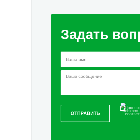
Задать воп
Даю сог
соответ